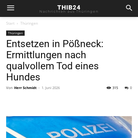
THIB24
Nachrichten aus Thüringen
Start
Thüringen
Thüringen
Entsetzen in Pößneck:
Ermittlungen nach
qualvollem Tod eines
Hundes
Von
Herr Schmidt
-
1. Juni 2026
315
0