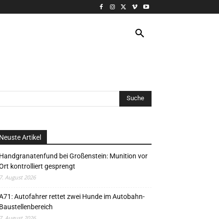
VERANSTALTUNG
MORE
Neuste Artikel
Handgranatenfund bei Großenstein: Munition vor
Ort kontrolliert gesprengt
7. August 2026
A71: Autofahrer rettet zwei Hunde im Autobahn-
Baustellenbereich
7. August 2026