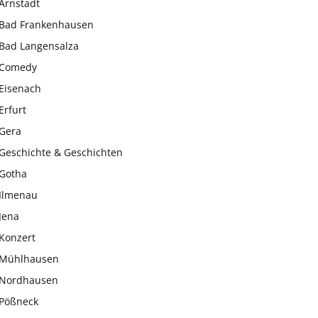
Arnstadt
Bad Frankenhausen
Bad Langensalza
Comedy
Eisenach
Erfurt
Gera
Geschichte & Geschichten
Gotha
Ilmenau
Jena
Konzert
Mühlhausen
Nordhausen
Pößneck