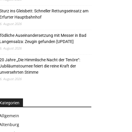
Sturz ins Gleisbett: Schneller Rettungseinsatz am
Erfurter Hauptbahnhof
6. August 2026
Tödliche Auseinandersetzung mit Messer in Bad
Langensalza: Zeugin gefunden [UPDATE]
6. August 2026
20 Jahre „Die Himmlische Nacht der Tenöre“:
Jubiläumstournee feiert die reine Kraft der
unversehrten Stimme
6. August 2026
Kategorien
Allgemein
Altenburg