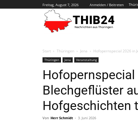
Thüri
Freitag, August 7, 2026
Anmelden / Beitreten
THIB24
Nachrichten aus Thüringen
Start
Thüringen
Jena
Hofopernspecial 2026 in J
Thüringen
Jena
Veranstaltung
Hofopernspecial
Blechgeflüster a
Hofgeschichten tr
Von
Herr Schmidt
-
3. Juni 2026