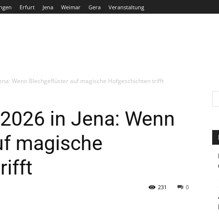
ngen
Erfurt
Jena
Weimar
Gera
Veranstaltung
THÜRINGEN
ERFURT
JENA
WEIMAR
GERA
ena: Wenn Blechgeflüster auf magische Hofgeschichten trifft
 2026 in Jena: Wenn
uf magische
ifft
231
0