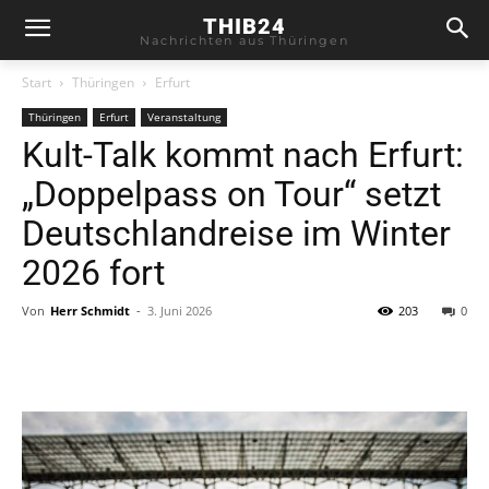
THIB24
Nachrichten aus Thüringen
Start
Thüringen
Erfurt
Thüringen
Erfurt
Veranstaltung
Kult-Talk kommt nach Erfurt:
„Doppelpass on Tour“ setzt
Deutschlandreise im Winter
2026 fort
Von
Herr Schmidt
-
3. Juni 2026
203
0