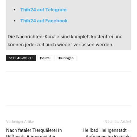
Thib24 auf Telegram
Thib24 auf Facebook
Die Nachrichten-Kanäle sind komplett kostenfrei und
können jederzeit auch wieder verlassen werden.
SCHLAGWORTE
Polizei
Thüringen
Vorheriger Artikel
Nächster Artikel
Nach fataler Tierquälerei in
Heilbad Heiligenstadt –
Pößneck: Bürgermeister
Aufregung im Kurpark: