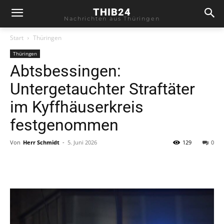
THIB24
Nachrichten aus Thüringen
Start
Thüringen
Thüringen
Abtsbessingen:
Untergetauchter Straftäter
im Kyffhäuserkreis
festgenommen
Von
Herr Schmidt
-
5. Juni 2026
129
0