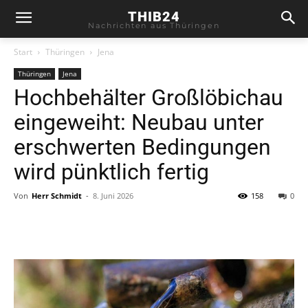
THIB24
Nachrichten aus Thüringen
Start
Thüringen
Jena
Thüringen
Jena
Hochbehälter Großlöbichau
eingeweiht: Neubau unter
erschwerten Bedingungen
wird pünktlich fertig
Von
Herr Schmidt
-
8. Juni 2026
158
0