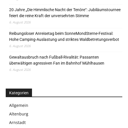
20 Jahre „Die Himmlische Nacht der Tenöre“: Jubiläumstournee
feiert die reine Kraft der unversehrten Stimme
6. August 2026
Reibungsloser Anreisetag beim SonneMondSterne-Festival:
Hohe Camping-Auslastung und striktes Waldbetretungsverbot
6. August 2026
Gewaltausbruch nach Fußball-Rivalität: Passanten
überwältigen agressiven Fan im Bahnhof Mühlhausen
6. August 2026
Kategorien
Allgemein
Altenburg
Arnstadt