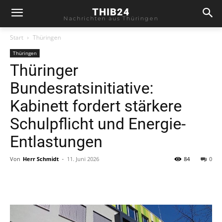
THIB24
Nachrichten aus Thüringen
Start
Thüringen
Thüringen
Thüringer
Bundesratsinitiative:
Kabinett fordert stärkere
Schulpflicht und Energie-
Entlastungen
Von
Herr Schmidt
-
11. Juni 2026
84
0