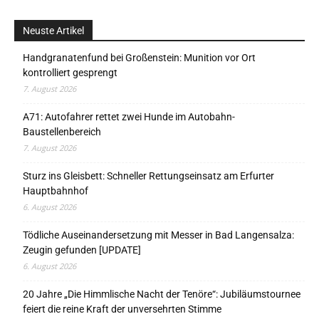
Neuste Artikel
Handgranatenfund bei Großenstein: Munition vor Ort
kontrolliert gesprengt
7. August 2026
A71: Autofahrer rettet zwei Hunde im Autobahn-
Baustellenbereich
7. August 2026
Sturz ins Gleisbett: Schneller Rettungseinsatz am Erfurter
Hauptbahnhof
6. August 2026
Tödliche Auseinandersetzung mit Messer in Bad Langensalza:
Zeugin gefunden [UPDATE]
6. August 2026
20 Jahre „Die Himmlische Nacht der Tenöre“: Jubiläumstournee
feiert die reine Kraft der unversehrten Stimme