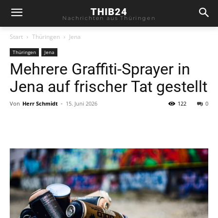
THIB24
Nachrichten aus Thüringen
Start
Thüringen
Jena
Thüringen
Jena
Mehrere Graffiti-Sprayer in
Jena auf frischer Tat gestellt
Von
Herr Schmidt
-
15. Juni 2026
122
0