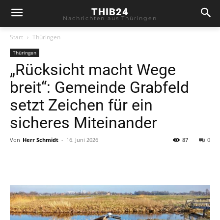
THIB24
Nachrichten aus Thüringen
Start
Thüringen
Thüringen
„Rücksicht macht Wege
breit“: Gemeinde Grabfeld
setzt Zeichen für ein
sicheres Miteinander
Von
Herr Schmidt
-
16. Juni 2026
87
0