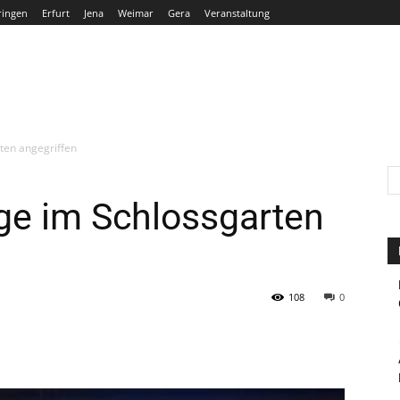
ringen
Erfurt
Jena
Weimar
Gera
Veranstaltung
THÜRINGEN
ERFURT
JENA
WEIMAR
GERA
rten angegriffen
ige im Schlossgarten
108
0