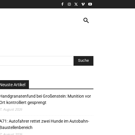
VERANSTALTUNG
MORE
Neuste Artikel
Handgranatenfund bei Großenstein: Munition vor
Ort kontrolliert gesprengt
7. August 2026
A71: Autofahrer rettet zwei Hunde im Autobahn-
Baustellenbereich
7. August 2026