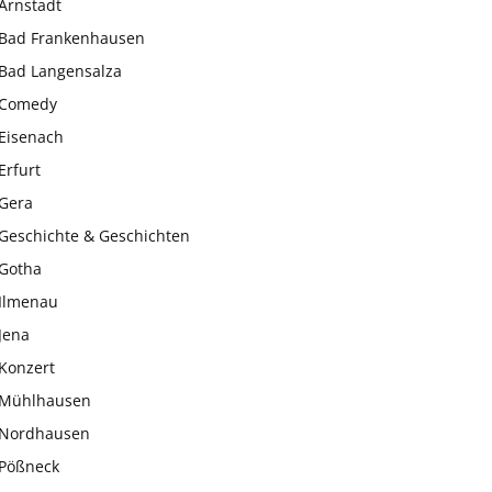
Arnstadt
Bad Frankenhausen
Bad Langensalza
Comedy
Eisenach
Erfurt
Gera
Geschichte & Geschichten
Gotha
Ilmenau
Jena
Konzert
Mühlhausen
Nordhausen
Pößneck