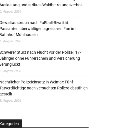
Auslastung und striktes Waldbetretungsverbot
6. August 2026
Gewaltausbruch nach Fußball-Rivalität:
Passanten überwältigen agressiven Fan im
Bahnhof Mühlhausen
6. August 2026
Schwerer Sturz nach Flucht vor der Polizei: 17-
Jähriger ohne Führerschein und Versicherung
verunglückt
5. August 2026
Nächtlicher Polizeieinsatz in Weimar: Fünf
Tatverdächtige nach versuchten Rollerdiebstählen
gestellt
5. August 2026
Kategorien