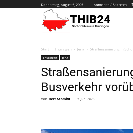
Donnerstag, August 6, 2026
Anmelden / Beitreten
THIB24
Nachrichten aus Thüringen
Start
Thüringen
Jena
Straßensanierung in Scho
Thüringen
Jena
Straßensanierung
Busverkehr vorüb
Von
Herr Schmidt
-
19. Juni 2026