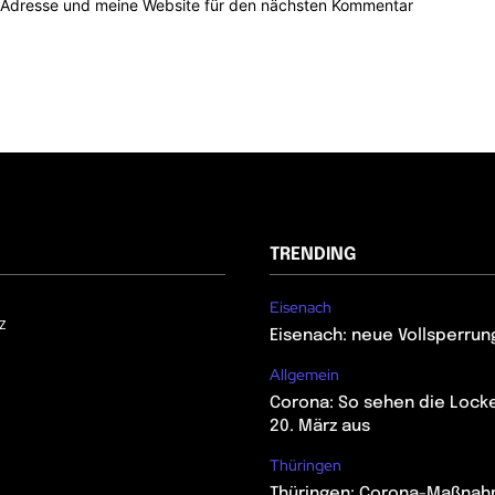
-Adresse und meine Website für den nächsten Kommentar
TRENDING
Eisenach
z
Eisenach: neue Vollsperrun
Allgemein
Corona: So sehen die Lock
20. März aus
Thüringen
Thüringen: Corona-Maßna