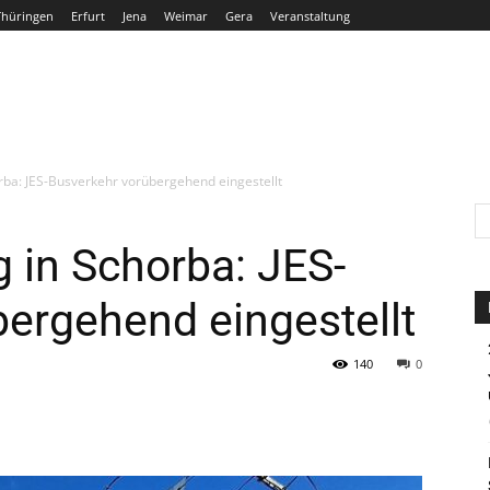
Thüringen
Erfurt
Jena
Weimar
Gera
Veranstaltung
THÜRINGEN
ERFURT
JENA
WEIMAR
GERA
rba: JES-Busverkehr vorübergehend eingestellt
 in Schorba: JES-
ergehend eingestellt
140
0