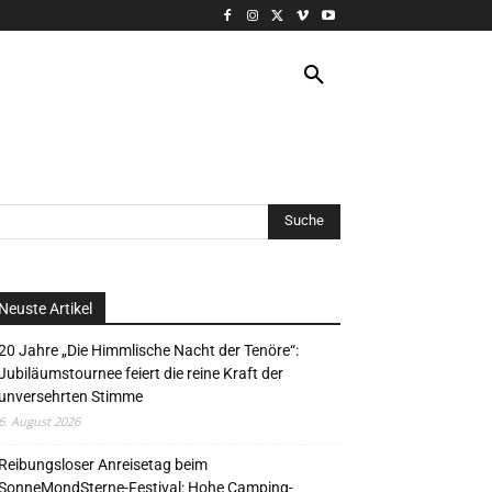
VERANSTALTUNG
MORE
Neuste Artikel
20 Jahre „Die Himmlische Nacht der Tenöre“:
Jubiläumstournee feiert die reine Kraft der
unversehrten Stimme
6. August 2026
Reibungsloser Anreisetag beim
SonneMondSterne-Festival: Hohe Camping-