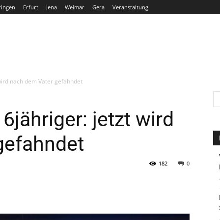
ringen
Erfurt
Jena
Weimar
Gera
Veranstaltung
THÜRINGEN
ERFURT
JENA
WEIMAR
GERA
wird nach dem Vater gefahndet
jähriger: jetzt wird
gefahndet
182
0