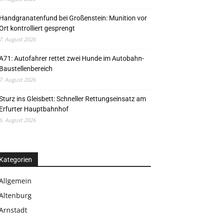
Handgranatenfund bei Großenstein: Munition vor
Ort kontrolliert gesprengt
7. August 2026
A71: Autofahrer rettet zwei Hunde im Autobahn-
Baustellenbereich
7. August 2026
Sturz ins Gleisbett: Schneller Rettungseinsatz am
Erfurter Hauptbahnhof
6. August 2026
Kategorien
Allgemein
Altenburg
Arnstadt