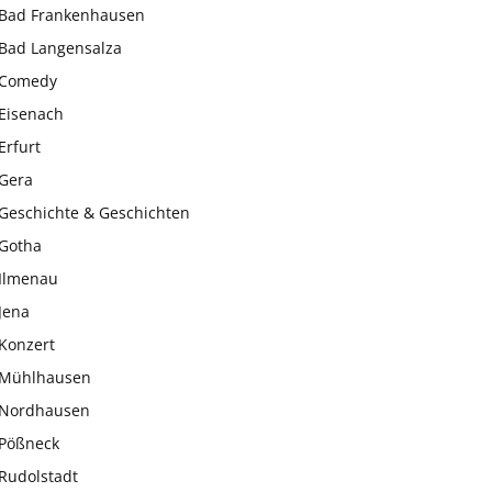
Bad Frankenhausen
Bad Langensalza
Comedy
Eisenach
Erfurt
Gera
Geschichte & Geschichten
Gotha
Ilmenau
Jena
Konzert
Mühlhausen
Nordhausen
Pößneck
Rudolstadt