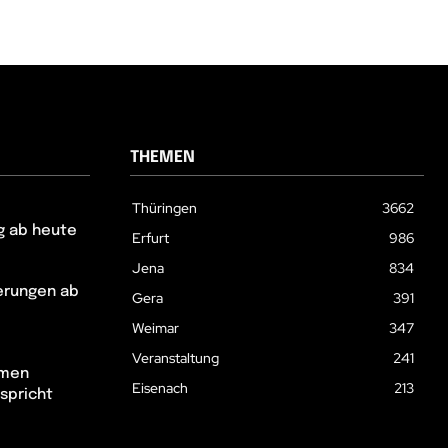
THEMEN
Thüringen
3662
g ab heute
Erfurt
986
Jena
834
erungen ab
Gera
391
Weimar
347
Veranstaltung
241
hmen
Eisenach
213
spricht