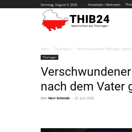
Thü
Sonntag, August 9, 2026
Anmelden / Beitreten
THIB24
Nachrichten aus Thüringen
Start
Thüringen
Verschwundener 6jähriger: jetzt 
Thüringen
Verschwundener 6
nach dem Vater 
Von
Herr Schmidt
-
20. Juni 2026