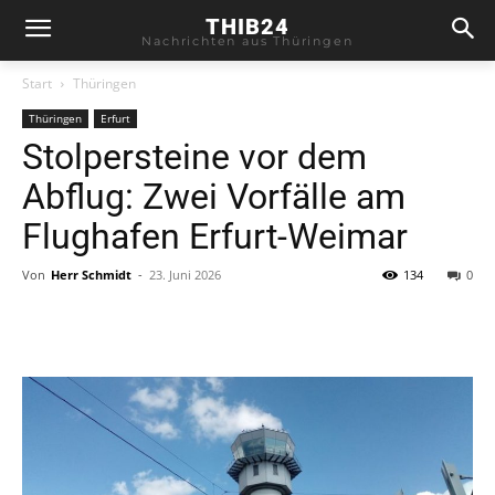
THIB24
Nachrichten aus Thüringen
Start
Thüringen
Thüringen
Erfurt
Stolpersteine vor dem
Abflug: Zwei Vorfälle am
Flughafen Erfurt-Weimar
Von
Herr Schmidt
-
23. Juni 2026
134
0