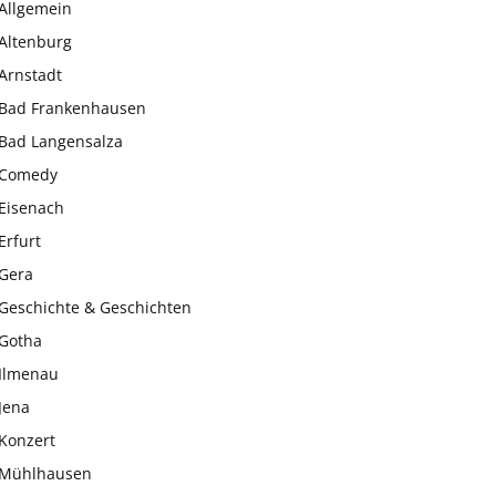
Allgemein
Altenburg
Arnstadt
Bad Frankenhausen
Bad Langensalza
Comedy
Eisenach
Erfurt
Gera
Geschichte & Geschichten
Gotha
Ilmenau
Jena
Konzert
Mühlhausen