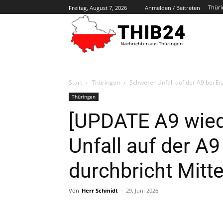
Thüri
Freitag, August 7, 2026
Anmelden / Beitreten
THIB24
Nachrichten aus Thüringen
Start
Thüringen
Schwerer Unfall auf der A9 bei Ei
Thüringen
[UPDATE A9 wiede
Unfall auf der A
durchbricht Mitte
Von
Herr Schmidt
-
29. Juni 2026