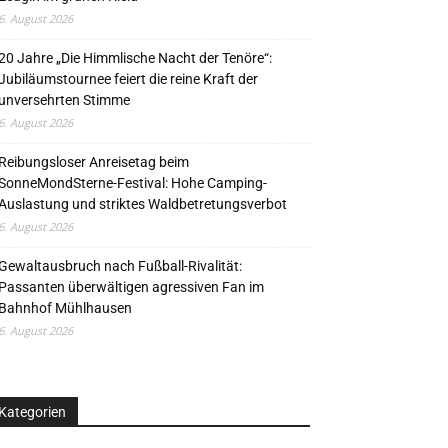
6. August 2026
20 Jahre „Die Himmlische Nacht der Tenöre“:
Jubiläumstournee feiert die reine Kraft der
unversehrten Stimme
6. August 2026
Reibungsloser Anreisetag beim
SonneMondSterne-Festival: Hohe Camping-
Auslastung und striktes Waldbetretungsverbot
6. August 2026
Gewaltausbruch nach Fußball-Rivalität:
Passanten überwältigen agressiven Fan im
Bahnhof Mühlhausen
6. August 2026
Kategorien