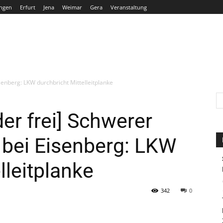
ngen
Erfurt
Jena
Weimar
Gera
Veranstaltung
THÜRINGEN
ERFURT
JENA
WEIMAR
GERA
senberg: LKW durchbricht Mittelleitplanke
r frei] Schwerer
9 bei Eisenberg: LKW
lleitplanke
342
0