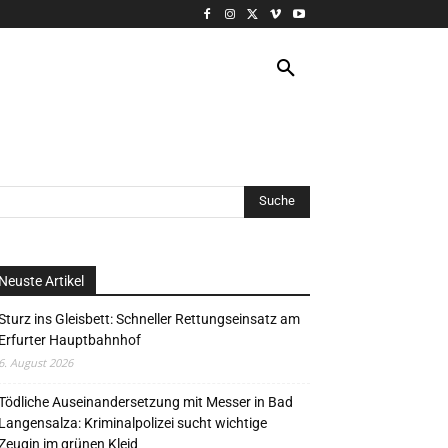
VERANSTALTUNG
MORE
Neuste Artikel
Sturz ins Gleisbett: Schneller Rettungseinsatz am
Erfurter Hauptbahnhof
6. August 2026
Tödliche Auseinandersetzung mit Messer in Bad
Langensalza: Kriminalpolizei sucht wichtige
Zeugin im grünen Kleid