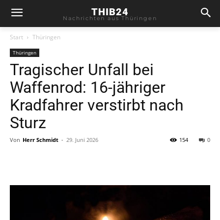
THIB24
Nachrichten aus Thüringen
Start
Thüringen
Thüringen
Tragischer Unfall bei
Waffenrod: 16-jähriger
Kradfahrer verstirbt nach
Sturz
Von
Herr Schmidt
-
29. Juni 2026
154
0