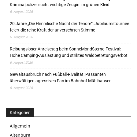
Kriminalpolizei sucht wichtige Zeugin im grünen Kleid
6. August 2026
20 Jahre „Die Himmlische Nacht der Tenöre“: Jubiläumstournee
feiert die reine Kraft der unversehrten Stimme
6. August 2026
Reibungsloser Anreisetag beim SonneMondSterne-Festival:
Hohe Camping-Auslastung und striktes Waldbetretungsverbot
6. August 2026
Gewaltausbruch nach Fußball-Rivalität: Passanten
überwältigen agressiven Fan im Bahnhof Mühlhausen
6. August 2026
Kategorien
Allgemein
Altenburg