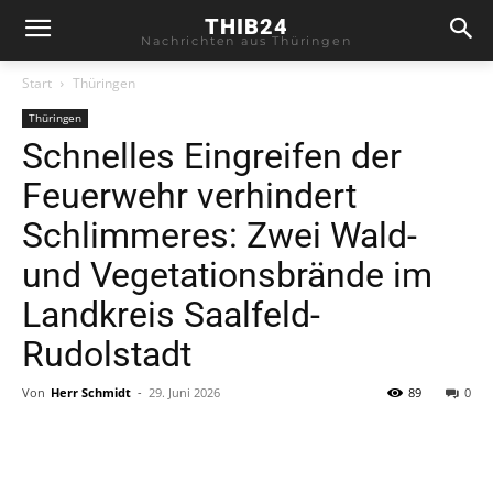
THIB24
Nachrichten aus Thüringen
Start
Thüringen
Thüringen
Schnelles Eingreifen der
Feuerwehr verhindert
Schlimmeres: Zwei Wald-
und Vegetationsbrände im
Landkreis Saalfeld-
Rudolstadt
Von
Herr Schmidt
-
29. Juni 2026
89
0