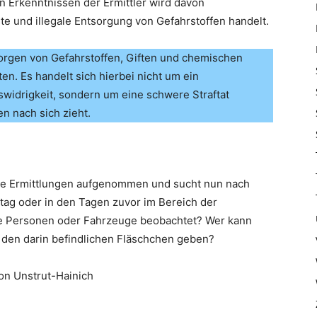
n Erkenntnissen der Ermittler wird davon
e und illegale Entsorgung von Gefahrstoffen handelt.
rgen von Gefahrstoffen, Giften und chemischen
ten. Es handelt sich hierbei nicht um ein
swidrigkeit, sondern um eine schwere Straftat
en nach sich zieht.
 die Ermittlungen aufgenommen und sucht nun nach
ag oder in den Tagen zuvor im Bereich der
ge Personen oder Fahrzeuge beobachtet? Wer kann
 den darin befindlichen Fläschchen geben?
on Unstrut-Hainich