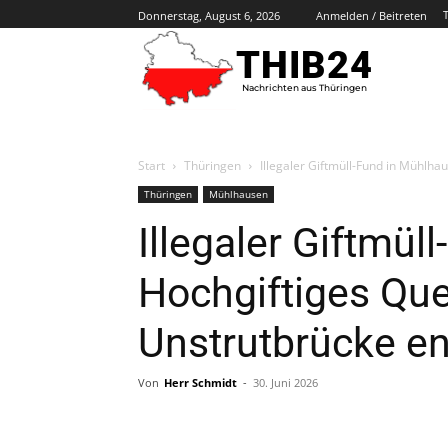
Donnerstag, August 6, 2026
Anmelden / Beitreten
THIB24
Nachrichten aus Thüringen
Start
Thüringen
Illegaler Giftmüll-Fund in Mühlha
Thüringen
Mühlhausen
Illegaler Giftmül
Hochgiftiges Que
Unstrutbrücke en
Von
Herr Schmidt
-
30. Juni 2026