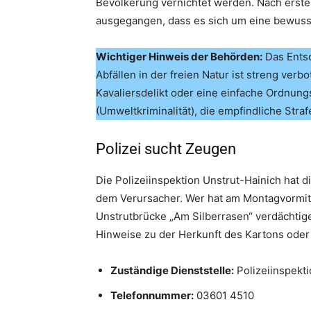
Bevölkerung vernichtet werden. Nach erste
ausgegangen, dass es sich um eine bewusst
Wichtiger Hinweis der Behörden:
Das Entso
Abfällen in der freien Natur ist streng verbo
Kavaliersdelikt oder eine einfache Ordnung
(Umweltkriminalität), die empfindliche Straf
Polizei sucht Zeugen
Die Polizeiinspektion Unstrut-Hainich hat
dem Verursacher. Wer hat am Montagvormitt
Unstrutbrücke „Am Silberrasen“ verdächti
Hinweise zu der Herkunft des Kartons oder
Zuständige Dienststelle:
Polizeiinspekti
Telefonnummer:
03601 4510