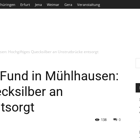
Thüringen
Erfurt
Jena
Weimar
Gera
Veranstaltung
THÜRINGEN
ERFURT
JENA
WEIMAR
GERA
usen: Hochgiftiges Quecksilber an Unstrutbrücke entsorgt
l-Fund in Mühlhausen:
cksilber an
tsorgt
138
0