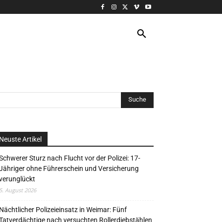
VERANSTALTUNG
MORE
Neuste Artikel
Schwerer Sturz nach Flucht vor der Polizei: 17-
Jähriger ohne Führerschein und Versicherung
verunglückt
5. August 2026
Nächtlicher Polizeieinsatz in Weimar: Fünf
Tatverdächtige nach versuchten Rollerdiebstählen