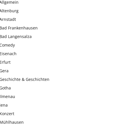
Allgemein
Altenburg
Arnstadt
Bad Frankenhausen
Bad Langensalza
Comedy
Eisenach
Erfurt
Gera
Geschichte & Geschichten
Gotha
Ilmenau
Jena
Konzert
Mühlhausen