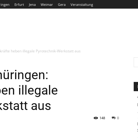
ringen
Erfurt
Jena
Weimar
Gera
Veranstaltung
THÜRINGEN
ERFURT
JENA
WEIMAR
GERA
kräfte heben illegale Pyrotechnik-Werkstatt aus
hüringen:
en illegale
statt aus
148
0