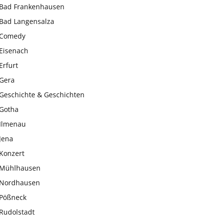
Bad Frankenhausen
Bad Langensalza
Comedy
Eisenach
Erfurt
Gera
Geschichte & Geschichten
Gotha
Ilmenau
Jena
Konzert
Mühlhausen
Nordhausen
Pößneck
Rudolstadt