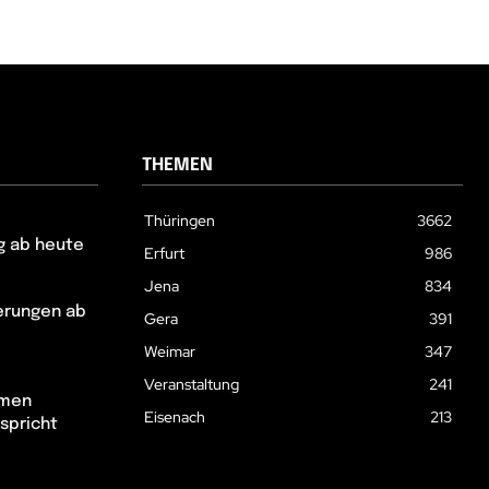
THEMEN
Thüringen
3662
g ab heute
Erfurt
986
Jena
834
erungen ab
Gera
391
Weimar
347
Veranstaltung
241
hmen
Eisenach
213
spricht