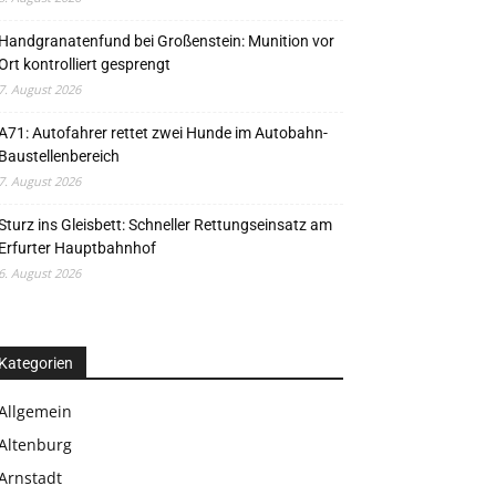
Handgranatenfund bei Großenstein: Munition vor
Ort kontrolliert gesprengt
7. August 2026
A71: Autofahrer rettet zwei Hunde im Autobahn-
Baustellenbereich
7. August 2026
Sturz ins Gleisbett: Schneller Rettungseinsatz am
Erfurter Hauptbahnhof
6. August 2026
Kategorien
Allgemein
Altenburg
Arnstadt