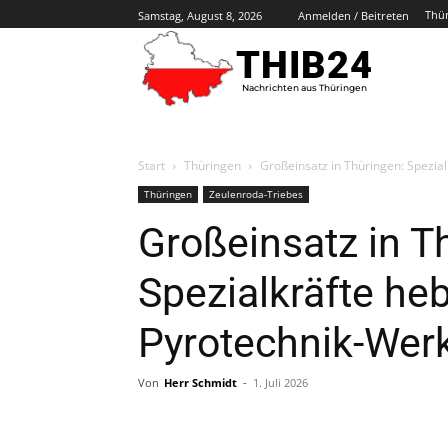
Thü
Samstag, August 8, 2026
Anmelden / Beitreten
THIB24
Nachrichten aus Thüringen
Start
Thüringen
Großeinsatz in Thüringen: Spezial
Thüringen
Zeulenroda-Triebes
Großeinsatz in T
Spezialkräfte heb
Pyrotechnik-Werk
Von
Herr Schmidt
-
1. Juli 2026