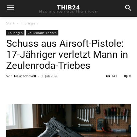
THIB24
Nachrichten aus Thüringen
Start
Thüringen
Thüringen
Zeulenroda-Triebes
Schuss aus Airsoft-Pistole:
17-Jähriger verletzt Mann in
Zeulenroda-Triebes
Von
Herr Schmidt
-
2. Juli 2026
142
0