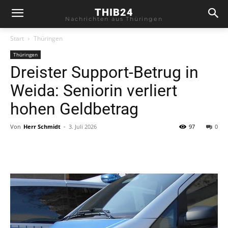
THIB24
Nachrichten aus Thüringen
Start
Thüringen
Thüringen
Dreister Support-Betrug in
Weida: Seniorin verliert
hohen Geldbetrag
Von
Herr Schmidt
-
3. Juli 2026
97
0