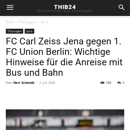
THIB24
Nachrichten aus Thüringen
Start
Thüringen
Jena
Thüringen
Jena
FC Carl Zeiss Jena gegen 1.
FC Union Berlin: Wichtige
Hinweise für die Anreise mit
Bus und Bahn
Von
Herr Schmidt
-
7. Juli 2026
192
0