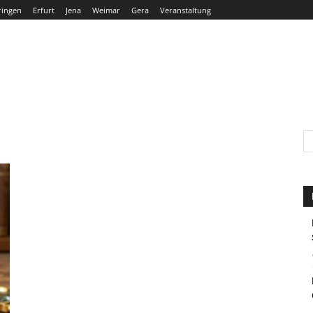
ringen
Erfurt
Jena
Weimar
Gera
Veranstaltung
THÜRINGEN
ERFURT
JENA
WEIMAR
GERA