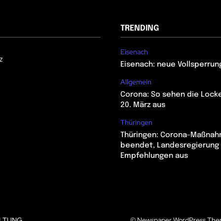
TRENDING
Eisenach
z
Eisenach: neue Vollsperrun
Allgemein
Corona: So sehen die Lock
20. März aus
Thüringen
Thüringen: Corona-Maßna
beendet, Landesregierung 
Empfehlungen aus
LTUNG
© Newspaper WordPress The