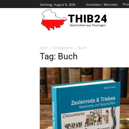
Thü
Samstag, August 8, 2026
Anmelden / Beitreten
THIB24
Nachrichten aus Thüringen
Start
Schlagworte
Buch
Tag: Buch