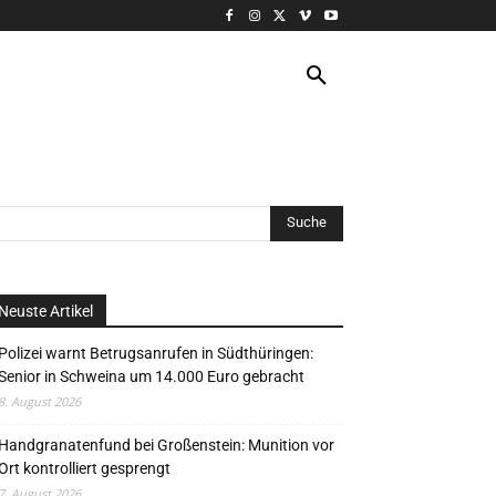
VERANSTALTUNG
MORE
Neuste Artikel
Polizei warnt Betrugsanrufen in Südthüringen:
Senior in Schweina um 14.000 Euro gebracht
8. August 2026
Handgranatenfund bei Großenstein: Munition vor
Ort kontrolliert gesprengt
7. August 2026