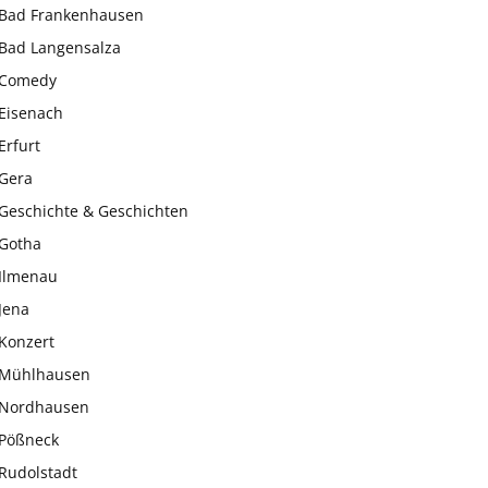
Bad Frankenhausen
Bad Langensalza
Comedy
Eisenach
Erfurt
Gera
Geschichte & Geschichten
Gotha
Ilmenau
Jena
Konzert
Mühlhausen
Nordhausen
Pößneck
Rudolstadt