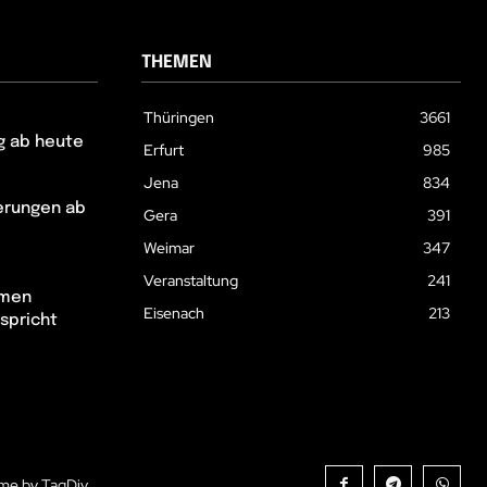
THEMEN
Thüringen
3661
g ab heute
Erfurt
985
Jena
834
erungen ab
Gera
391
Weimar
347
Veranstaltung
241
hmen
Eisenach
213
spricht
me by TagDiv