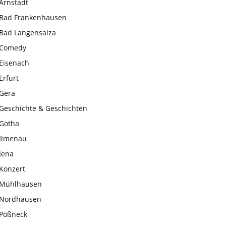
Arnstadt
Bad Frankenhausen
Bad Langensalza
Comedy
Eisenach
Erfurt
Gera
Geschichte & Geschichten
Gotha
Ilmenau
Jena
Konzert
Mühlhausen
Nordhausen
Pößneck