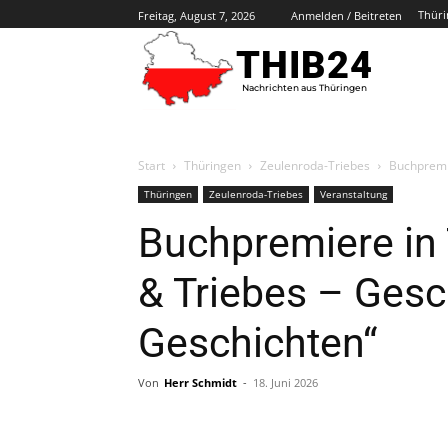
Thüri
Freitag, August 7, 2026
Anmelden / Beitreten
THIB24
Nachrichten aus Thüringen
Start
Thüringen
Zeulenroda-Triebes
Buchpremie
Thüringen
Zeulenroda-Triebes
Veranstaltung
Buchpremiere in 
& Triebes – Gesc
Geschichten“
Von
Herr Schmidt
-
18. Juni 2026