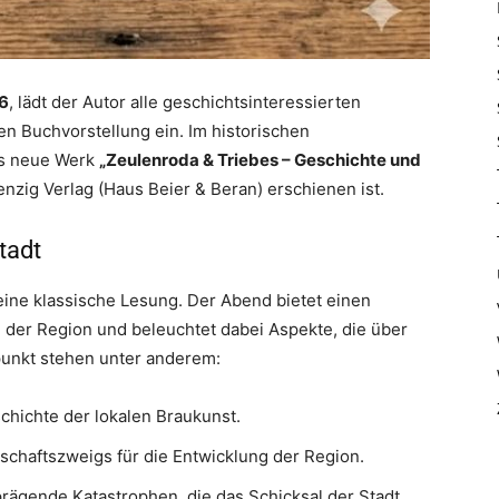
26
, lädt der Autor alle geschichtsinteressierten
n Buchvorstellung ein. Im historischen
as neue Werk
„Zeulenroda & Triebes – Geschichte und
enzig Verlag (Haus Beier & Beran) erschienen ist.
tadt
 eine klassische Lesung. Der Abend bietet einen
e der Region und beleuchtet dabei Aspekte, die über
punkt stehen unter anderem:
schichte der lokalen Braukunst.
chaftszweigs für die Entwicklung der Region.
prägende Katastrophen, die das Schicksal der Stadt