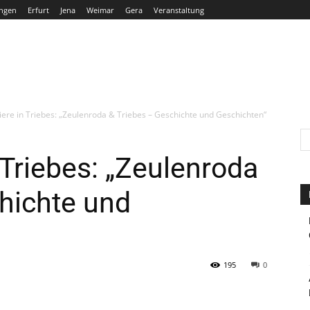
ngen
Erfurt
Jena
Weimar
Gera
Veranstaltung
THÜRINGEN
ERFURT
JENA
WEIMAR
GERA
re in Triebes: „Zeulenroda & Triebes – Geschichte und Geschichten“
Triebes: „Zeulenroda
hichte und
195
0