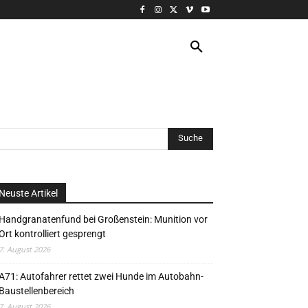
VERANSTALTUNG
MORE
Neuste Artikel
Handgranatenfund bei Großenstein: Munition vor
Ort kontrolliert gesprengt
7. August 2026
A71: Autofahrer rettet zwei Hunde im Autobahn-
Baustellenbereich
7. August 2026