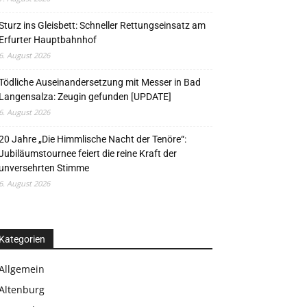
Sturz ins Gleisbett: Schneller Rettungseinsatz am
Erfurter Hauptbahnhof
6. August 2026
Tödliche Auseinandersetzung mit Messer in Bad
Langensalza: Zeugin gefunden [UPDATE]
6. August 2026
20 Jahre „Die Himmlische Nacht der Tenöre“:
Jubiläumstournee feiert die reine Kraft der
unversehrten Stimme
6. August 2026
Kategorien
Allgemein
Altenburg