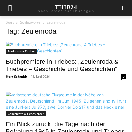
THIB24
Nachrichten aus Thüringen
Start
Schlagworte
Zeulenroda
Tag: Zeulenroda
Zeulenroda-Triebes
Buchpremiere in Triebes: „Zeulenroda &
Triebes – Geschichte und Geschichten“
Herr Schmidt
-
18. Juni 2026
0
Geschichte & Geschichten
Ein Blick zurück: die Tage nach der
Befreiung 1945 in Zeulenroda und Triebes