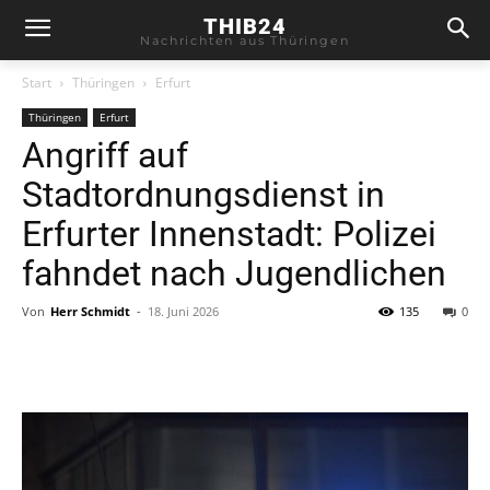
THIB24
Nachrichten aus Thüringen
Start
Thüringen
Erfurt
Thüringen
Erfurt
Angriff auf
Stadtordnungsdienst in
Erfurter Innenstadt: Polizei
fahndet nach Jugendlichen
Von
Herr Schmidt
-
18. Juni 2026
135
0