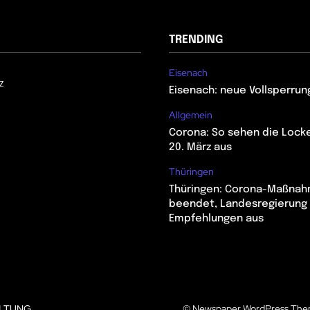
TRENDING
Eisenach
z
Eisenach: neue Vollsperrun
Allgemein
Corona: So sehen die Lock
20. März aus
Thüringen
Thüringen: Corona-Maßna
beendet, Landesregierung 
Empfehlungen aus
LTUNG
© Newspaper WordPress The