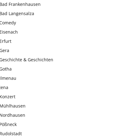
Bad Frankenhausen
Bad Langensalza
Comedy
Eisenach
Erfurt
Gera
Geschichte & Geschichten
Gotha
Ilmenau
Jena
Konzert
Mühlhausen
Nordhausen
Pößneck
Rudolstadt