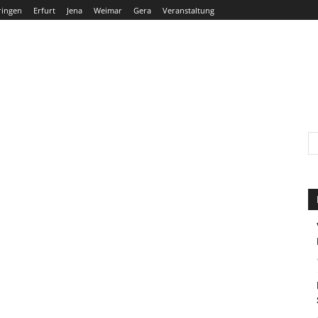
ringen
Erfurt
Jena
Weimar
Gera
Veranstaltung
THÜRINGEN
ERFURT
JENA
WEIMAR
GERA