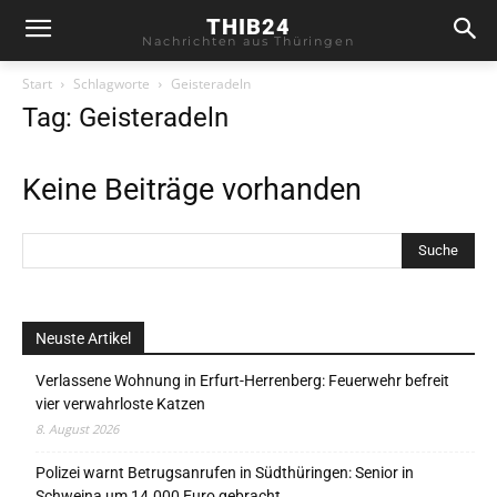
THIB24
Nachrichten aus Thüringen
Start
Schlagworte
Geisteradeln
Tag: Geisteradeln
Keine Beiträge vorhanden
Neuste Artikel
Verlassene Wohnung in Erfurt-Herrenberg: Feuerwehr befreit
vier verwahrloste Katzen
8. August 2026
Polizei warnt Betrugsanrufen in Südthüringen: Senior in
Schweina um 14.000 Euro gebracht