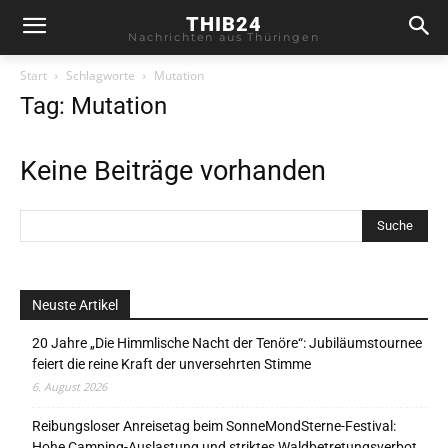
THIB24
Nachrichten aus Thüringen
Start
Schlagworte
Mutation
Tag: Mutation
Keine Beiträge vorhanden
Neuste Artikel
20 Jahre „Die Himmlische Nacht der Tenöre“: Jubiläumstournee
feiert die reine Kraft der unversehrten Stimme
6. August 2026
Reibungsloser Anreisetag beim SonneMondSterne-Festival:
Hohe Camping-Auslastung und striktes Waldbetretungsverbot