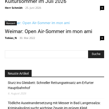
Kultursommer im Juli 2026
Herr Schmidt
-
25. Juni 2026
0
Konzert
Weimar: Open Air-Sommer im mon ami
Tobias_N
-
30. Mai 2022
0
Neuste Artikel
Sturz ins Gleisbett: Schneller Rettungseinsatz am Erfurter
Hauptbahnhof
6. August 2026
Tödliche Auseinandersetzung mit Messer in Bad Langensalza:
Kriminalpolizei sucht wichtige Zeugin im grünen Kleid