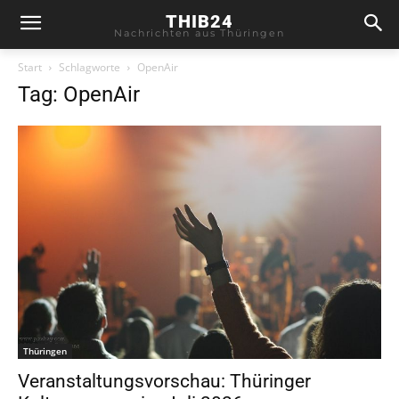
THIB24
Nachrichten aus Thüringen
Start
Schlagworte
OpenAir
Tag: OpenAir
Thüringen
Veranstaltungsvorschau: Thüringer