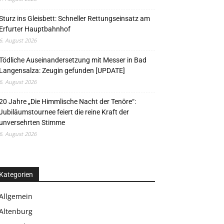
Sturz ins Gleisbett: Schneller Rettungseinsatz am
Erfurter Hauptbahnhof
6. August 2026
Tödliche Auseinandersetzung mit Messer in Bad
Langensalza: Zeugin gefunden [UPDATE]
6. August 2026
20 Jahre „Die Himmlische Nacht der Tenöre“:
Jubiläumstournee feiert die reine Kraft der
unversehrten Stimme
6. August 2026
Kategorien
Allgemein
Altenburg