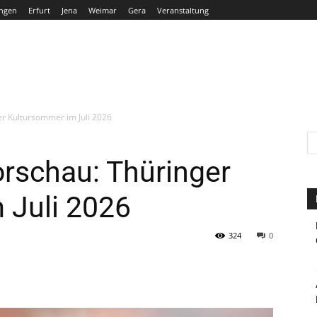
ngen
Erfurt
Jena
Weimar
Gera
Veranstaltung
THÜRINGEN
ERFURT
JENA
WEIMAR
GERA
r Kultursommer im Juli 2026
rschau: Thüringer
 Juli 2026
324
0