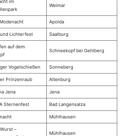
cht im
Weimar
llenpark
 Modenacht
Apolda
nd Lichterfest
Saalburg
ffen auf dem
Schneekopf bei Gehlberg
pf
ger Vogelschießen
Sonneberg
er Prinzenraub
Altenburg
na Jena
Jena
 Sternenfest
Bad Langensalza
nacht
Mühlhausen
 Wurst –
Mühlhausen