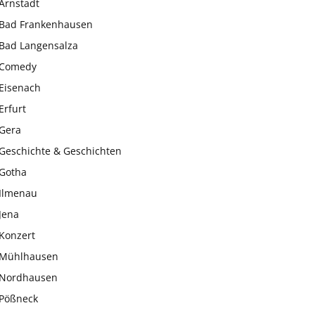
Arnstadt
Bad Frankenhausen
Bad Langensalza
Comedy
Eisenach
Erfurt
Gera
Geschichte & Geschichten
Gotha
Ilmenau
Jena
Konzert
Mühlhausen
Nordhausen
Pößneck