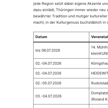
jede Region setzt dabei eigene Akzente un
dazu einlädt, Thüringen immer wieder neu z
bewährter Tradition und mutiger kulturelle
macht, in der Kulturgenuss buchstäblich in de
Datum
Veransta
14. Mühlh
bis 06.07.2026
kleinKU
02.-04.07.2026
Königsha
02.-04.07.2026
HEIDEWIT
02.-05.07.2026
Rudolstad
Domplatz
03.-04.07.2026
(Roland K