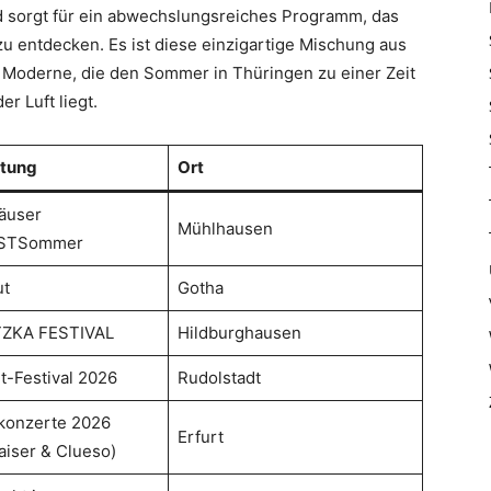
d sorgt für ein abwechslungsreiches Programm, das
u entdecken. Es ist diese einzigartige Mischung aus
r Moderne, die den Sommer in Thüringen zu einer Zeit
r Luft liegt.
ltung
Ort
äuser
Mühlhausen
NSTSommer
ut
Gotha
ZKA FESTIVAL
Hildburghausen
t-Festival 2026
Rudolstadt
konzerte 2026
Erfurt
aiser & Clueso)