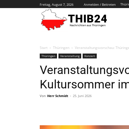
Thüri
Freitag, August 7, 2026
Anmelden / Beitreten
THIB24
Nachrichten aus Thüringen
Start
Thüringen
Veranstaltungsvorschau: Thüringe
Thüringen
Veranstaltung
Konzert
Veranstaltungsvo
Kultursommer im
Von
Herr Schmidt
-
25. Juni 2026