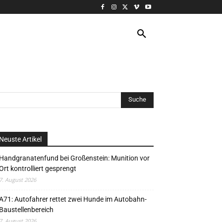
VERANSTALTUNG
MORE
Neuste Artikel
Handgranatenfund bei Großenstein: Munition vor
Ort kontrolliert gesprengt
7. August 2026
A71: Autofahrer rettet zwei Hunde im Autobahn-
Baustellenbereich
7. August 2026