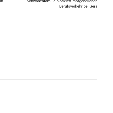
in
Schwanenfamilie blockiert morgendlichen
Berufsverkehr bei Gera