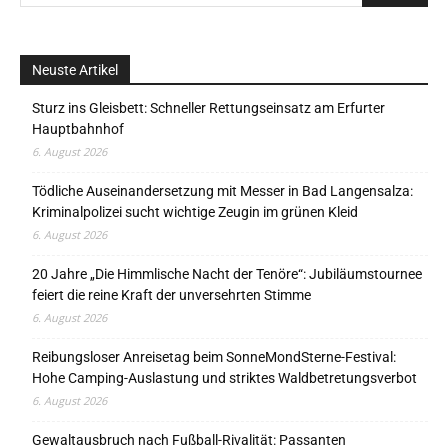
Neuste Artikel
Sturz ins Gleisbett: Schneller Rettungseinsatz am Erfurter
Hauptbahnhof
6. August 2026
Tödliche Auseinandersetzung mit Messer in Bad Langensalza:
Kriminalpolizei sucht wichtige Zeugin im grünen Kleid
6. August 2026
20 Jahre „Die Himmlische Nacht der Tenöre“: Jubiläumstournee
feiert die reine Kraft der unversehrten Stimme
6. August 2026
Reibungsloser Anreisetag beim SonneMondSterne-Festival:
Hohe Camping-Auslastung und striktes Waldbetretungsverbot
6. August 2026
Gewaltausbruch nach Fußball-Rivalität: Passanten