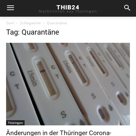
THIB24
Nachrichten aus Thüringen
Start
Schlagworte
Quarantäne
Tag: Quarantäne
Thüringen
Änderungen in der Thüringer Corona-