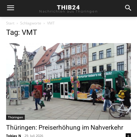
THIB24
Nachrichten aus Thüringen
Start
Schlagworte
VMT
Tag: VMT
Thüringen
Thüringen: Preiserhöhung im Nahverkehr
Tobias_N
-
29. Juli 2026
0