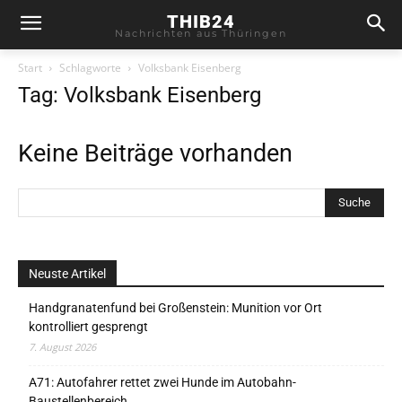
THIB24
Nachrichten aus Thüringen
Start
Schlagworte
Volksbank Eisenberg
Tag: Volksbank Eisenberg
Keine Beiträge vorhanden
Neuste Artikel
Handgranatenfund bei Großenstein: Munition vor Ort
kontrolliert gesprengt
7. August 2026
A71: Autofahrer rettet zwei Hunde im Autobahn-
Baustellenbereich