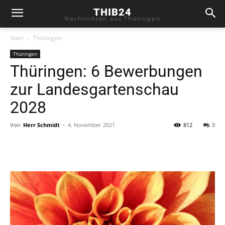
THIB24
Nachrichten aus Thüringen
Start
Thüringen
Thüringen
Thüringen: 6 Bewerbungen
zur Landesgartenschau
2028
Von
Herr Schmidt
-
4. November 2021
812
0