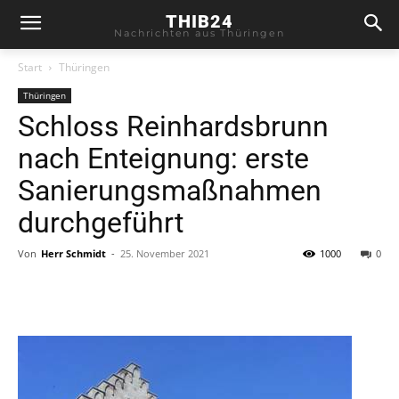
THIB24
Nachrichten aus Thüringen
Start
Thüringen
Thüringen
Schloss Reinhardsbrunn
nach Enteignung: erste
Sanierungsmaßnahmen
durchgeführt
Von
Herr Schmidt
-
25. November 2021
1000
0