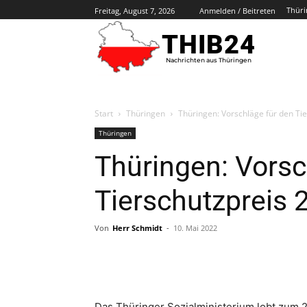
Thüri
Freitag, August 7, 2026
Anmelden / Beitreten
THIB24
Nachrichten aus Thüringen
Start
Thüringen
Thüringen: Vorschläge für den Ti
Thüringen
Thüringen: Vorsc
Tierschutzpreis 
Von
Herr Schmidt
-
10. Mai 2022
Das Thüringer Sozialministerium lobt zum 2