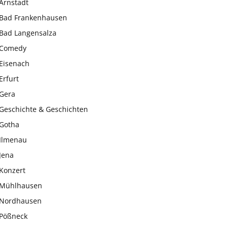
Arnstadt
Bad Frankenhausen
Bad Langensalza
Comedy
Eisenach
Erfurt
Gera
Geschichte & Geschichten
Gotha
Ilmenau
Jena
Konzert
Mühlhausen
Nordhausen
Pößneck