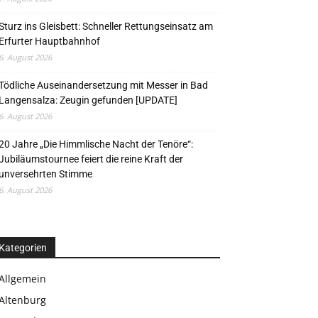
Sturz ins Gleisbett: Schneller Rettungseinsatz am
Erfurter Hauptbahnhof
6. August 2026
Tödliche Auseinandersetzung mit Messer in Bad
Langensalza: Zeugin gefunden [UPDATE]
6. August 2026
20 Jahre „Die Himmlische Nacht der Tenöre“:
Jubiläumstournee feiert die reine Kraft der
unversehrten Stimme
6. August 2026
Kategorien
Allgemein
Altenburg