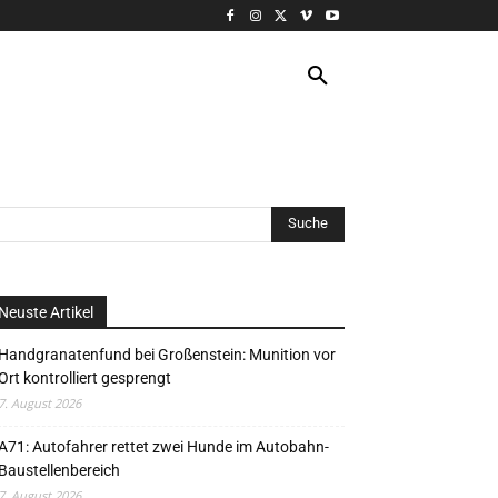
VERANSTALTUNG
MORE
Neuste Artikel
Handgranatenfund bei Großenstein: Munition vor
Ort kontrolliert gesprengt
7. August 2026
A71: Autofahrer rettet zwei Hunde im Autobahn-
Baustellenbereich
7. August 2026