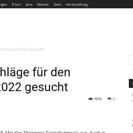
ngen
Erfurt
Jena
Weimar
Gera
Veranstaltung
THÜRINGEN
ERFURT
JENA
WEIMAR
GERA
erschutzpreis 2022 gesucht
hläge für den
2022 gesucht
1074
0
8. Mal den Thüringer Tierschutzpreis aus. Auch in