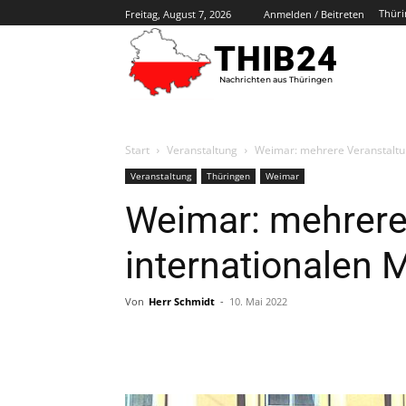
Thüri
Freitag, August 7, 2026
Anmelden / Beitreten
THIB24
Nachrichten aus Thüringen
Start
Veranstaltung
Weimar: mehrere Veranstalt
Veranstaltung
Thüringen
Weimar
Weimar: mehrere
internationalen
Von
Herr Schmidt
-
10. Mai 2022