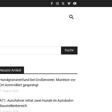
VERANSTALTUNG
MORE
Neuste Artikel
Handgranatenfund bei Großenstein: Munition vor
Ort kontrolliert gesprengt
7. August 2026
A71: Autofahrer rettet zwei Hunde im Autobahn-
Baustellenbereich
7. August 2026