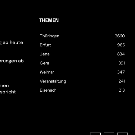
THEMEN
Thüringen
3660
g ab heute
Erfurt
985
Jena
834
erungen ab
Gera
391
Weimar
347
Veranstaltung
241
hmen
Eisenach
213
spricht