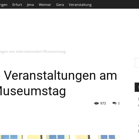
ngen
Erfurt
Jena
Weimar
Gera
Veranstaltung
THÜRINGEN
ERFURT
JENA
WEIMAR
GERA
ungen am internationalen Museumstag
 Veranstaltungen am
 Museumstag
973
0