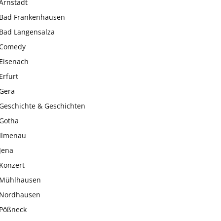
Arnstadt
Bad Frankenhausen
Bad Langensalza
Comedy
Eisenach
Erfurt
Gera
Geschichte & Geschichten
Gotha
Ilmenau
Jena
Konzert
Mühlhausen
Nordhausen
Pößneck