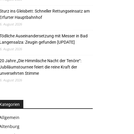
Sturz ins Gleisbett: Schneller Rettungseinsatz am
Erfurter Hauptbahnhof
6. August 2026
Tödliche Auseinandersetzung mit Messer in Bad
Langensalza: Zeugin gefunden [UPDATE]
6. August 2026
20 Jahre „Die Himmlische Nacht der Tenöre“:
Jubiläumstournee feiert die reine Kraft der
unversehrten Stimme
6. August 2026
Kategorien
Allgemein
Altenburg