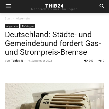
THIB24
Nachrichten aus Thüringen
Start
Allgemein
Allgemein
Thüringen
Deutschland: Städte- und
Gemeindebund fordert Gas-
und Strompreis-Bremse
Von
Tobias_N
-
19. September 2022
949
0