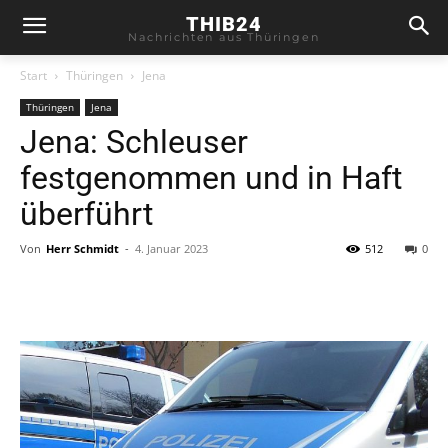
THIB24
Nachrichten aus Thüringen
Start
Thüringen
Jena
Thüringen
Jena
Jena: Schleuser
festgenommen und in Haft
überführt
Von
Herr Schmidt
-
4. Januar 2023
512
0