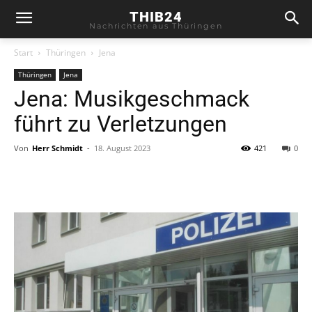
THIB24
Nachrichten aus Thüringen
Start
Thüringen
Jena
Thüringen
Jena
Jena: Musikgeschmack
führt zu Verletzungen
Von
Herr Schmidt
-
18. August 2023
421
0