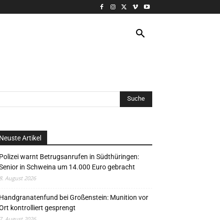
VERANSTALTUNG
MORE
Neuste Artikel
Polizei warnt Betrugsanrufen in Südthüringen:
Senior in Schweina um 14.000 Euro gebracht
8. August 2026
Handgranatenfund bei Großenstein: Munition vor
Ort kontrolliert gesprengt
7. August 2026