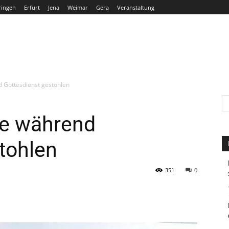
ringen
Erfurt
Jena
Weimar
Gera
Veranstaltung
THÜRINGEN
ERFURT
JENA
WEIMAR
GERA
 Gottesdienst gestohlen
he während
tohlen
351
0