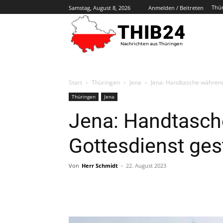
Thü
Samstag, August 8, 2026
Anmelden / Beitreten
THIB24
Nachrichten aus Thüringen
Start
Thüringen
Jena
Jena: Handtasche während
Thüringen
Jena
Jena: Handtasc
Gottesdienst ges
Von
Herr Schmidt
-
22. August 2023