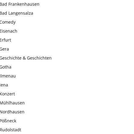
Bad Frankenhausen
Bad Langensalza
Comedy
Eisenach
Erfurt
Gera
Geschichte & Geschichten
Gotha
Ilmenau
Jena
Konzert
Mühlhausen
Nordhausen
Pößneck
Rudolstadt