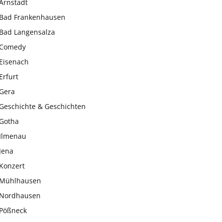
Arnstadt
Bad Frankenhausen
Bad Langensalza
Comedy
Eisenach
Erfurt
Gera
Geschichte & Geschichten
Gotha
Ilmenau
Jena
Konzert
Mühlhausen
Nordhausen
Pößneck