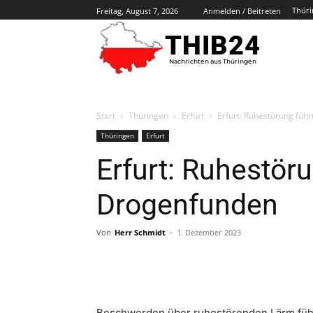
Thüri
Freitag, August 7, 2026
Anmelden / Beitreten
THIB24
Nachrichten aus Thüringen
Start
Thüringen
Erfurt
Erfurt: Ruhestörung füh
Thüringen
Erfurt
Erfurt: Ruhestöru
Drogenfunden
Von
Herr Schmidt
-
1. Dezember 2023
Beschwerden über ruhestörenden Lärm führt