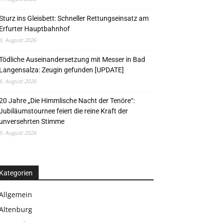
Sturz ins Gleisbett: Schneller Rettungseinsatz am
Erfurter Hauptbahnhof
6. August 2026
Tödliche Auseinandersetzung mit Messer in Bad
Langensalza: Zeugin gefunden [UPDATE]
6. August 2026
20 Jahre „Die Himmlische Nacht der Tenöre“:
Jubiläumstournee feiert die reine Kraft der
unversehrten Stimme
6. August 2026
Kategorien
Allgemein
Altenburg