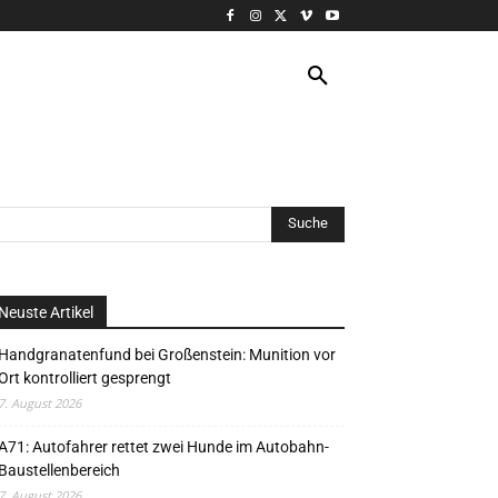
VERANSTALTUNG
MORE
Neuste Artikel
Handgranatenfund bei Großenstein: Munition vor
Ort kontrolliert gesprengt
7. August 2026
A71: Autofahrer rettet zwei Hunde im Autobahn-
Baustellenbereich
7. August 2026