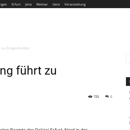
ngen
Erfurt
Jena
Weimar
Gera
Veranstaltung
THÜRINGEN
ERFURT
JENA
WEIMAR
GERA
rt zu Drogenfunden
ng führt zu
725
0
en Beamte der Polizei Erfurt-Nord in der