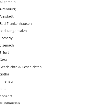
Allgemein
Altenburg
Arnstadt
Bad Frankenhausen
Bad Langensalza
Comedy
Eisenach
Erfurt
Gera
Geschichte & Geschichten
Gotha
Ilmenau
Jena
Konzert
Mühlhausen