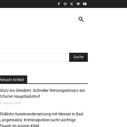
VERANSTALTUNG
MORE
Neuste Artikel
Sturz ins Gleisbett: Schneller Rettungseinsatz am
Erfurter Hauptbahnhof
6. August 2026
Tödliche Auseinandersetzung mit Messer in Bad
Langensalza: Kriminalpolizei sucht wichtige
Zeugin im grünen Kleid