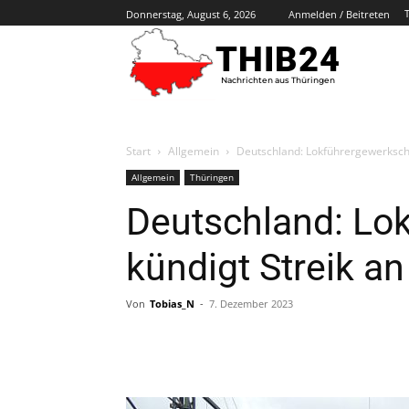
Donnerstag, August 6, 2026
Anmelden / Beitreten
THIB24
Nachrichten aus Thüringen
Start
Allgemein
Deutschland: Lokführergewerkscha
Allgemein
Thüringen
Deutschland: Lo
kündigt Streik an
Von
Tobias_N
-
7. Dezember 2023