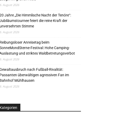
6. August 2026
20 Jahre „Die Himmlische Nacht der Tenöre“:
Jubiläumstournee feiert die reine Kraft der
unversehrten Stimme
6. August 2026
Reibungsloser Anreisetag beim
SonneMondSterne-Festival: Hohe Camping-
Auslastung und striktes Waldbetretungsverbot
6. August 2026
Gewaltausbruch nach Fußball-Rivalität:
Passanten überwältigen agressiven Fan im
Bahnhof Mühlhausen
6. August 2026
Kategorien