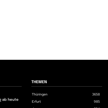
THEMEN
Thüringen
3658
g ab heute
Erfurt
985