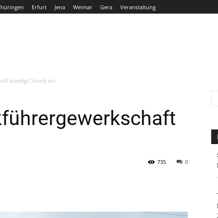
Thüringen
Erfurt
Jena
Weimar
Gera
Veranstaltung
THÜRINGEN
ERFURT
JENA
WEIMAR
GERA
ft kündigt Streik an
kführergewerkschaft
735
0