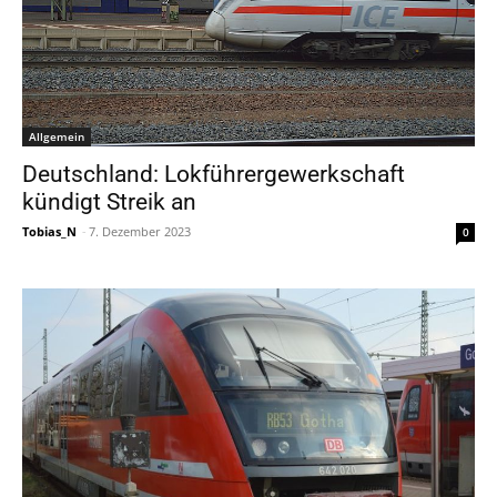
Allgemein
Deutschland: Lokführergewerkschaft
kündigt Streik an
Tobias_N
-
7. Dezember 2023
0