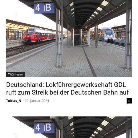
Thüringen
Deutschland: Lokführergewerkschaft GDL
ruft zum Streik bei der Deutschen Bahn auf
Tobias_N
-
22. Januar 2024
0