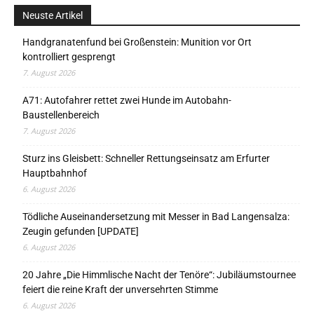
Neuste Artikel
Handgranatenfund bei Großenstein: Munition vor Ort
kontrolliert gesprengt
7. August 2026
A71: Autofahrer rettet zwei Hunde im Autobahn-
Baustellenbereich
7. August 2026
Sturz ins Gleisbett: Schneller Rettungseinsatz am Erfurter
Hauptbahnhof
6. August 2026
Tödliche Auseinandersetzung mit Messer in Bad Langensalza:
Zeugin gefunden [UPDATE]
6. August 2026
20 Jahre „Die Himmlische Nacht der Tenöre“: Jubiläumstournee
feiert die reine Kraft der unversehrten Stimme
6. August 2026