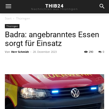
THIB24
Nachrichten aus Thüringen
Start
Thüringen
Thüringen
Badra: angebranntes Essen
sorgt für Einsatz
Von
Herr Schmidt
-
28. Dezember 2023
290
0