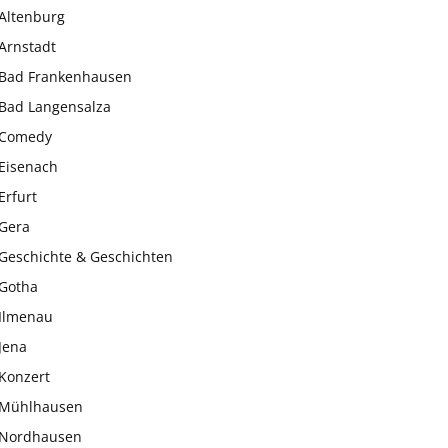
Altenburg
Arnstadt
Bad Frankenhausen
Bad Langensalza
Comedy
Eisenach
Erfurt
Gera
Geschichte & Geschichten
Gotha
Ilmenau
Jena
Konzert
Mühlhausen
Nordhausen