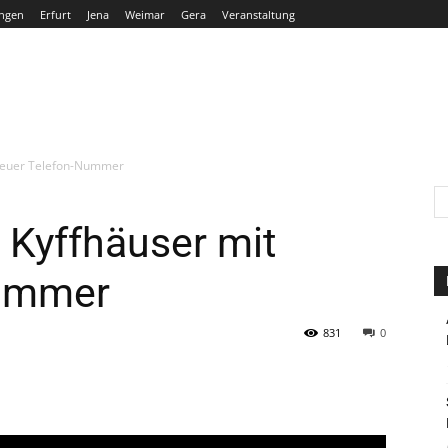
ngen
Erfurt
Jena
Weimar
Gera
Veranstaltung
THÜRINGEN
ERFURT
JENA
WEIMAR
GERA
t neuer Telefon-Nummer
n Kyffhäuser mit
Nummer
831
0