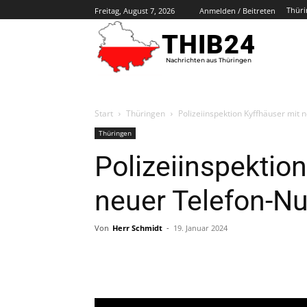
Thüri
Freitag, August 7, 2026
Anmelden / Beitreten
THIB24
Nachrichten aus Thüringen
Start
Thüringen
Polizeiinspektion Kyffhäuser mi
Thüringen
Polizeiinspektio
neuer Telefon-
Von
Herr Schmidt
-
19. Januar 2024