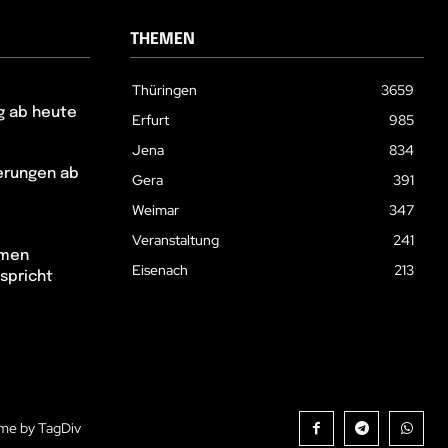
THEMEN
Thüringen
3659
g ab heute
Erfurt
985
Jena
834
erungen ab
Gera
391
Weimar
347
Veranstaltung
241
hmen
Eisenach
213
spricht
me by TagDiv