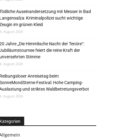
Tödliche Auseinandersetzung mit Messer in Bad
Langensalza: Kriminalpolizei sucht wichtige
Zeugin im grünen Kleid
6. August 2026
20 Jahre „Die Himmlische Nacht der Tenöre“:
Jubiläumstournee feiert die reine Kraft der
unversehrten Stimme
6. August 2026
Reibungsloser Anreisetag beim
SonneMondSterne-Festival: Hohe Camping-
Auslastung und striktes Waldbetretungsverbot
6. August 2026
Kategorien
Allgemein