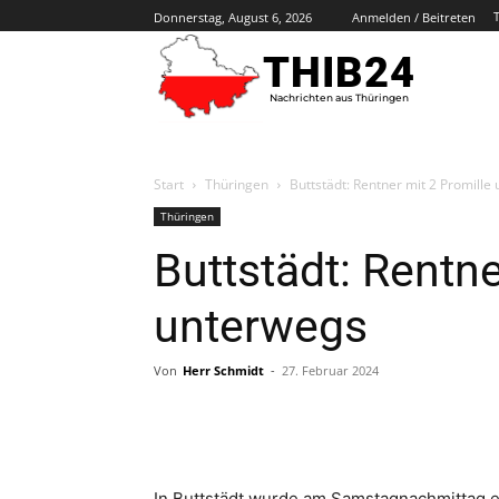
Donnerstag, August 6, 2026
Anmelden / Beitreten
THIB24
Nachrichten aus Thüringen
Start
Thüringen
Buttstädt: Rentner mit 2 Promille
Thüringen
Buttstädt: Rentne
unterwegs
Von
Herr Schmidt
-
27. Februar 2024
In Buttstädt wurde am Samstagnachmittag e