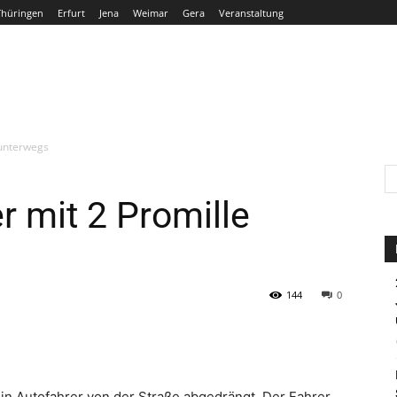
Thüringen
Erfurt
Jena
Weimar
Gera
Veranstaltung
THÜRINGEN
ERFURT
JENA
WEIMAR
GERA
 unterwegs
r mit 2 Promille
144
0
in Autofahrer von der Straße abgedrängt. Der Fahrer