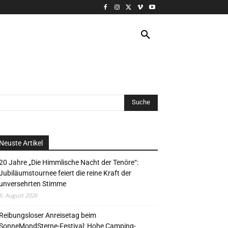
VERANSTALTUNG
MORE
Neuste Artikel
20 Jahre „Die Himmlische Nacht der Tenöre“:
Jubiläumstournee feiert die reine Kraft der
unversehrten Stimme
6. August 2026
Reibungsloser Anreisetag beim
SonneMondSterne-Festival: Hohe Camping-