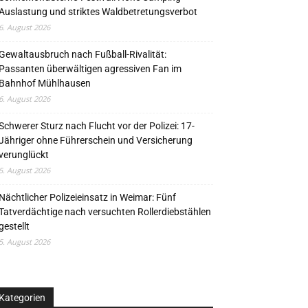
Auslastung und striktes Waldbetretungsverbot
6. August 2026
Gewaltausbruch nach Fußball-Rivalität:
Passanten überwältigen agressiven Fan im
Bahnhof Mühlhausen
6. August 2026
Schwerer Sturz nach Flucht vor der Polizei: 17-
Jähriger ohne Führerschein und Versicherung
verunglückt
5. August 2026
Nächtlicher Polizeieinsatz in Weimar: Fünf
Tatverdächtige nach versuchten Rollerdiebstählen
gestellt
5. August 2026
Kategorien