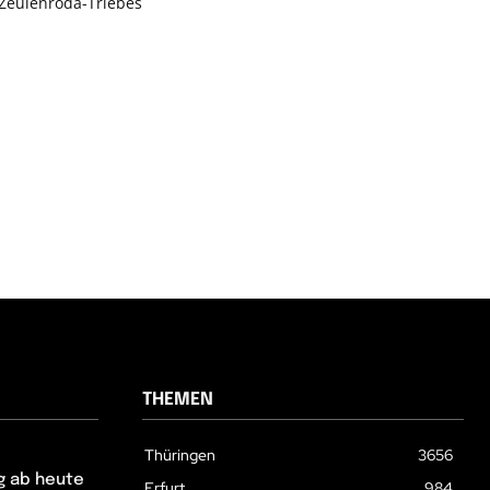
Zeulenroda-Triebes
THEMEN
Thüringen
3656
g ab heute
Erfurt
984