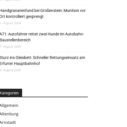
Handgranatenfund bei Großenstein: Munition vor
Ort kontrolliert gesprengt
7. August 2026
A71: Autofahrer rettet zwei Hunde im Autobahn-
Baustellenbereich
7. August 2026
Sturz ins Gleisbett: Schneller Rettungseinsatz am
Erfurter Hauptbahnhof
6. August 2026
Kategorien
Allgemein
Altenburg
Arnstadt