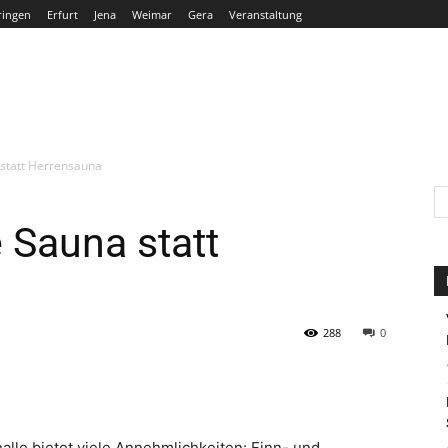
ringen
Erfurt
Jena
Weimar
Gera
Veranstaltung
THÜRINGEN
ERFURT
JENA
WEIMAR
GERA
 statt Herrensauna
e Sauna statt
288
0
lle bietet viele Annehmlichkeiten: Finn- und