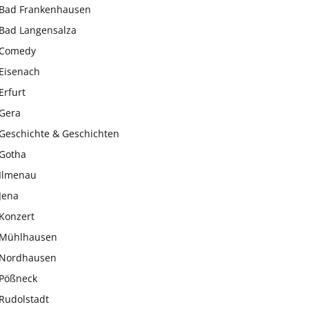
Bad Frankenhausen
Bad Langensalza
Comedy
Eisenach
Erfurt
Gera
Geschichte & Geschichten
Gotha
Ilmenau
Jena
Konzert
Mühlhausen
Nordhausen
Pößneck
Rudolstadt