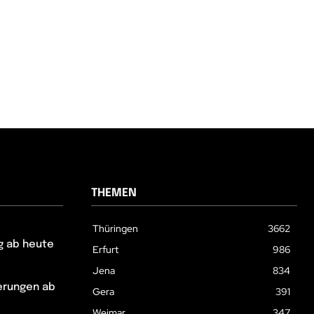
THEMEN
Thüringen
3662
g ab heute
Erfurt
986
Jena
834
erungen ab
Gera
391
Weimar
347