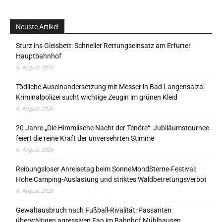
Neuste Artikel
Sturz ins Gleisbett: Schneller Rettungseinsatz am Erfurter
Hauptbahnhof
6. August 2026
Tödliche Auseinandersetzung mit Messer in Bad Langensalza:
Kriminalpolizei sucht wichtige Zeugin im grünen Kleid
6. August 2026
20 Jahre „Die Himmlische Nacht der Tenöre“: Jubiläumstournee
feiert die reine Kraft der unversehrten Stimme
6. August 2026
Reibungsloser Anreisetag beim SonneMondSterne-Festival:
Hohe Camping-Auslastung und striktes Waldbetretungsverbot
6. August 2026
Gewaltausbruch nach Fußball-Rivalität: Passanten
überwältigen agressiven Fan im Bahnhof Mühlhausen