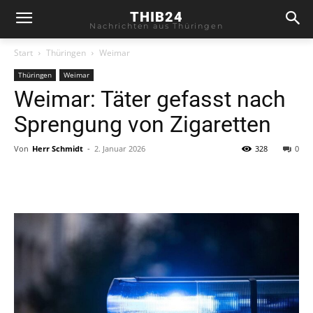
THIB24
Nachrichten aus Thüringen
Start
Thüringen
Weimar
Thüringen
Weimar
Weimar: Täter gefasst nach
Sprengung von Zigaretten
Von
Herr Schmidt
-
2. Januar 2026
328
0