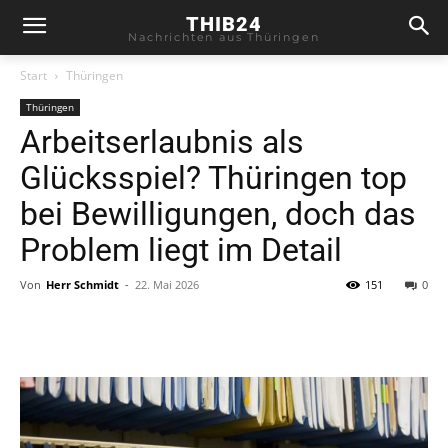
THIB24
Nachrichten aus Thüringen
Start
Thüringen
Thüringen
Arbeitserlaubnis als
Glücksspiel? Thüringen top
bei Bewilligungen, doch das
Problem liegt im Detail
Von
Herr Schmidt
-
22. Mai 2026
151
0